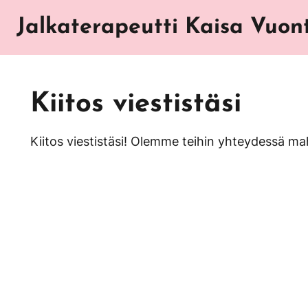
Skip to main content
Jalkaterapeutti Kaisa Vuon
Kiitos viestistäsi
Kiitos viestistäsi! Olemme teihin yhteydessä ma