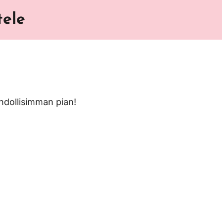
tele
hdollisimman pian!