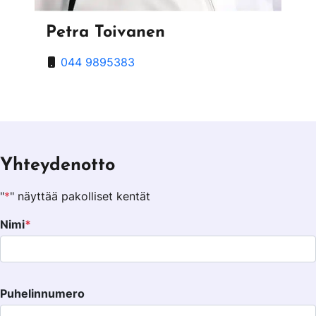
Petra Toivanen
044 9895383
Yhteydenotto
"
*
" näyttää pakolliset kentät
mail
Nimi
*
enttä on validointitarkoituksiin ja tulee jättää koskemattomaksi.
Puhelinnumero