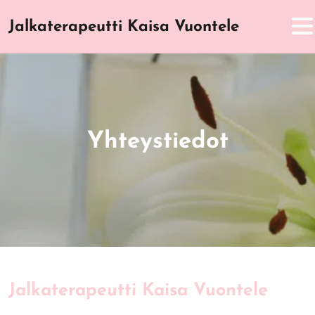
Skip to main content
Jalkaterapeutti Kaisa Vuontele
Yhteystiedot
Jalkaterapeutti Kaisa Vuontele